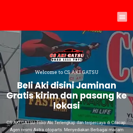
Skip
to
content
Welcome to CS AKI GATSU
Beli Aki disini Jaminan
Gratis kirim dan pasang ke
lokasi
CS AKI GATSU Toko Aki Terlengkap dan terpercaya di Cilacap.
Agen resmi Astra otoparts. Menyediakan Berbagai macam