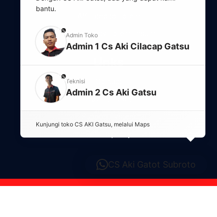
bantu.
Affiliated to Lorem
phone
Regulated by Lorem imsum
Admin Toko
Admin 1 Cs Aki Cilacap Gatsu
Links
phone
Contact
Teknisi
Admin 2 Cs Aki Gatsu
Submit Ticket
Support system
Kunjungi toko CS AKI Gatsu, melalui 
Maps
Refund policy
CS Aki Gatot Subroto
2021 @ Copyright. All Right Reserved.