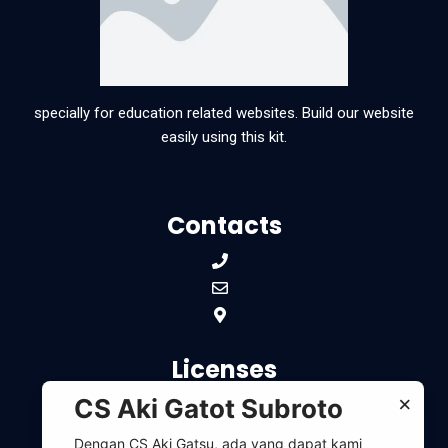
specially for education related websites. Build our website
easily using this kit.
Contacts
Licenses
×
CS Aki Gatot Subroto
Govt License #938932
Dengan CS Aki Gatsu, ada yang dapat kami
Approved by Lorem